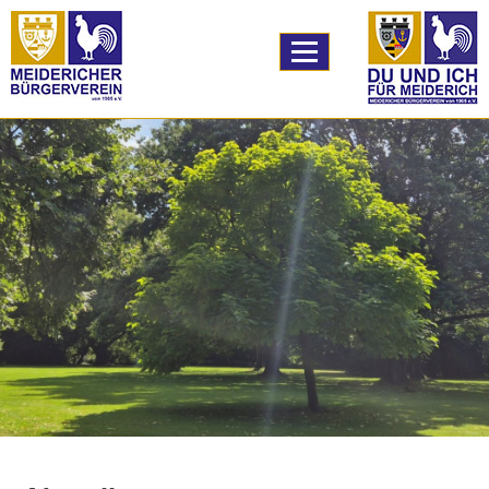
TPL_PROTOSTAR_
Home
A59 Ausbau
Bildung
Logistik
unser Verein
Vereinsleben
unser Angebot
Downloads
Links