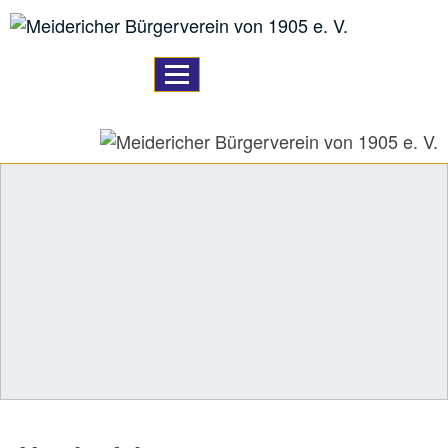
TPL_PROTOSTAR_TOGGLE_M
Home
A59 Ausbau
Bildung
Logistik
unser Verein
Vereinsleben
unser Angebot
Downloads
Links