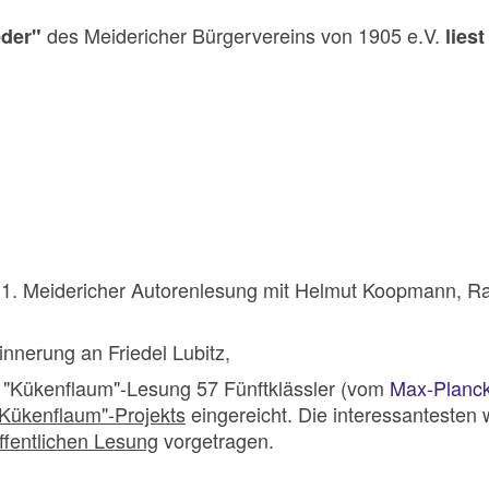
des Meidericher Bürgervereins von 1905 e.V.
eder"
lies
e
1. Meidericher Autorenlesung mit Helmut Koopmann, Ra
innerung an Friedel Lubitz,
er "Kükenflaum"-Lesung
57 Fünftklässler (vom
Max-Planc
"Kükenflaum"-Projekts
eingereicht. Die interessantesten
ffentlichen Lesung
vorgetragen.