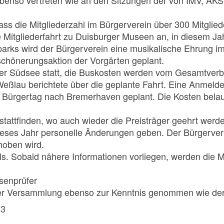
 ebenso vertreten wie an den Sitzungen der von IMV, A
ss die Mitgliederzahl im Bürgerverein über 300 Mitgliede
che Mitgliederfahrt zu Duisburger Museen an, in diesem
arks wird der Bürgerverein eine musikalische Ehrung im
schönerungsaktion der Vorgärten geplant.
tener Südsee statt, die Buskosten werden vom Gesamtve
au berichtete über die geplante Fahrt. Eine Anmeldelis
n Bürgertag nach Bremerhaven geplant. Die Kosten bela
stattfinden, wo auch wieder die Preisträger geehrt werd
ieses Jahr personelle Änderungen geben. Der Bürgervere
hoben wird.
s. Sobald nähere Informationen vorliegen, werden die Mitg
senprüfer
der Versammlung ebenso zur Kenntnis genommen wie der 
 3