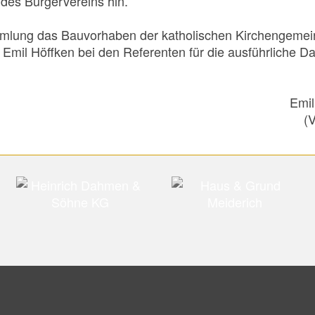
des Bürgervereins hin.
lung das Bauvorhaben der katholischen Kirchengemeind
 Emil Höffken bei den Referenten für die ausführliche Da
t Emil Höffk
rer) (Vorsitzen