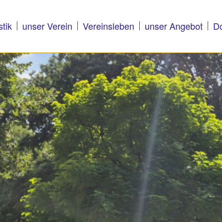
stik
unser Verein
Vereinsleben
unser Angebot
D