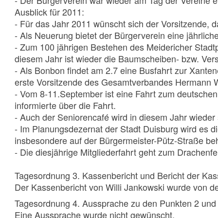
- Der Bürgerverein war wieder am Tag der Vereine
Ausblick für 2011:
- Für das Jahr 2011 wünscht sich der Vorsitzende, da
- Als Neuerung bietet der Bürgerverein eine jährli
- Zum 100 jährigen Bestehen des Meidericher Stadtp
diesem Jahr ist wieder die Baumscheiben- bzw. Ver
- Als Bonbon findet am 2.7 eine Busfahrt zur Xan
erste Vorsitzende des Gesamtverbandes Hermann Weßl
- Vom 8-11.September ist eine Fahrt zum deutsche
informierte über die Fahrt.
- Auch der Seniorencafé wird in diesem Jahr wieder 
- Im Planungsdezernat der Stadt Duisburg wird es d
insbesondere auf der Bürgermeister-Pütz-Straße be
- Die diesjährige Mitgliederfahrt geht zum Drachenfel
Tagesordnung 3. Kassenbericht und Bericht der Kas
Der Kassenbericht von Willi Jankowski wurde von 
Tagesordnung
4. Aussprache zu den Punkten 2 und
Eine Aussprache wurde nicht gewünscht.