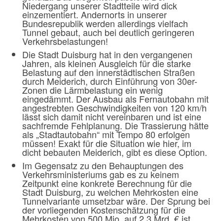
Niedergang unserer Stadtteile wird dick
einzementiert. Andernorts in unserer
Bundesrepublik werden allerdings vielfach
Tunnel gebaut, auch bei deutlich geringeren
Verkehrsbelastungen!
Die Stadt Duisburg hat in den vergangenen
Jahren, als kleinen Ausgleich für die starke
Belastung auf den innerstädtischen Straßen
durch Meiderich, durch Einführung von 30er-
Zonen die Lärmbelastung ein wenig
eingedämmt. Der Ausbau als Fernautobahn mit
angestrebten Geschwindigkeiten von 120 km/h
lässt sich damit nicht vereinbaren und ist eine
sachfremde Fehlplanung. Die Trassierung hätte
als „Stadtautobahn“ mit Tempo 80 erfolgen
müssen! Exakt für die Situation wie hier, im
dicht bebauten Meiderich, gibt es diese Option.
Im Gegensatz zu den Behauptungen des
Verkehrsministeriums gab es zu keinem
Zeitpunkt eine konkrete Berechnung für die
Stadt Duisburg, zu welchen Mehrkosten eine
Tunnelvariante umsetzbar wäre. Der Sprung bei
der vorliegenden Kostenschätzung für die
Mehrkosten von 500 Mio. auf 2,3 Mrd. € ist