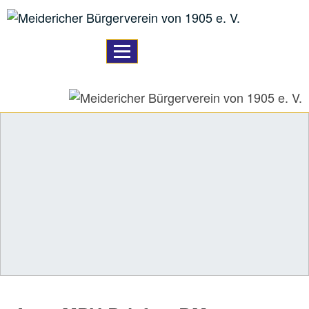
TPL_PROTOSTAR_TOGGLE_M
Home
A59 Ausbau
Bildung
Logistik
unser Verein
Vereinsleben
unser Angebot
Downloads
Links